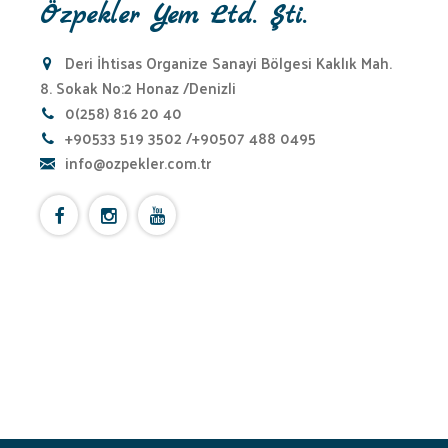
Özpekler Yem Ltd. Şti.
Deri İhtisas Organize Sanayi Bölgesi Kaklık Mah.
8. Sokak No:2 Honaz /Denizli
0(258) 816 20 40
+90533 519 3502 /+90507 488 0495
info@ozpekler.com.tr