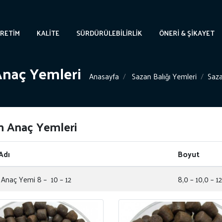
RETIM
KALITE
SÜRDÜRÜLEBİLİRLİK
ÖNERI & ŞIKAYET
Anaç Yemleri
Anasayfa
Sazan Balığı Yemleri
Saza
n Anaç Yemleri
Adı
Boyut
Anaç Yemi 8 – 10 – 12
8,0 – 10,0 – 