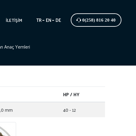
TR
EN
DE
İLETIŞIM
0(258) 816 20 40
n Anaç Yemleri
HP / HY
12,0 mm
40 - 12